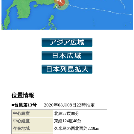
近県の天気
衛星画像
天気予想図
降水量
風向風速
レーダー
台風情報
紫外線情報