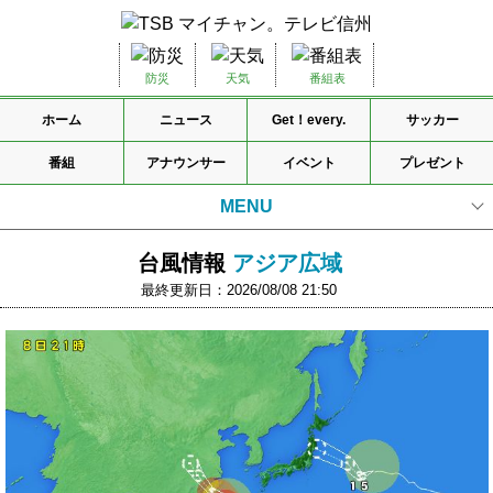
防災
天気
番組表
ホーム
ニュース
Get！every.
サッカー
番組
アナウンサー
イベント
プレゼント
MENU
天気情報TOP
台風情報
アジア広域
最終更新日：2026/08/08 21:50
気象警報・注意報
天気
気温
週間天気予報