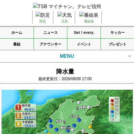
防災
天気
番組表
ホーム
ニュース
Get！every.
サッカー
番組
アナウンサー
イベント
プレゼント
MENU
天気情報TOP
降水量
最終更新日：2026/08/08 17:00
気象警報・注意報
天気
気温
週間天気予報