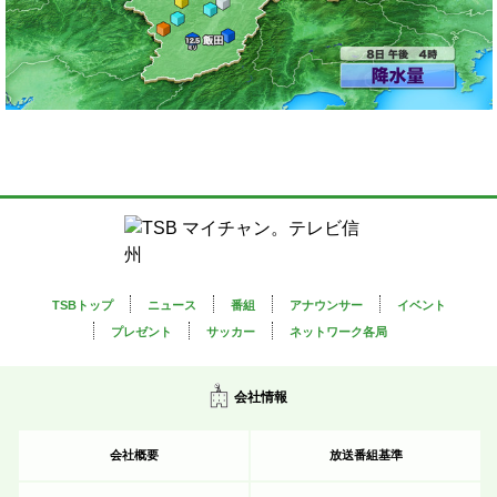
近県の天気
衛星画像
天気予想図
降水量
風向風速
レーダー
TSBトップ
ニュース
番組
アナウンサー
イベント
プレゼント
サッカー
ネットワーク各局
台風情報
会社情報
紫外線情報
会社概要
放送番組基準