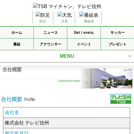
防災
天気
番組表
ホーム
ニュース
Get！every.
サッカー
番組
アナウンサー
イベント
プレゼント
MENU
会社理念
会社概要
国内ネットワーク
放送番組基準
会社名
放送番組の種別
株式会社 テレビ信州
放送番組審議会
創立年月日