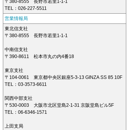
〒380-8555 長野市若里1-1-1
一般事業主行動計画
TEL：026-227-5511
国民保護業務計画
営業情報局
決算公告
東北信支社
〒380-8555 長野市若里1-1-1
ご意見・ご感想
中南信支社
名義後援の申請について
〒390-8611 松本市丸の内4番18
東京支社
〒104-0061 東京都中央区銀座5-3-13 GINZA SS 85 10F
TEL：03-3573-6611
関西中部支社
〒530-0003 大阪市北区堂島2-1-31 京阪堂島ビル5F
TEL：06-6346-1571
上田支局