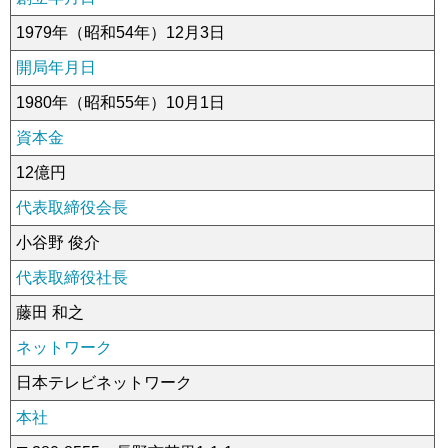
1979年（昭和54年）12月3日
青少年向け番組
開局年月日
採用情報
1980年（昭和55年）10月1日
中継局一覧
資本金
コンプライアンス憲章
12億円
テレビ信州人権方針
代表取締役会長
小谷野 俊介
労務費転嫁の取り組み方針
代表取締役社長
個人情報保護への取り組み
藤田 和之
視聴データの取扱いについて
ネットワーク
情報セキュリティ基本方針
日本テレビネットワーク
子育て応援の取り組み
本社