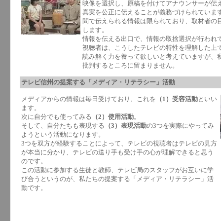
映像を選択し、原稿を付けてアナウンサーが伝
真実を公正に伝えることが義務づけられていま
間で伝えられる情報は限られており、取材者の
します。
情報を伝える出口で、情報の取捨選択が行われ
視聴者は、こうしたテレビの特性を理解した上
読み解く力を養って欲しいと考えていますが、
批判するところに留まりません。
テレビ信州の提案する「メディア・リテラシー」活動
メディアからの情報は毎日受けており、これを
（1）受容活動
といい
ます。
次に自分でも使ってみる
（2）使用活動
。
そして、自分たちも表現する
（3）表現活動
の3つを実際にやってみ
ようという活動になります。
3つを双方が経験することによって、テレビの視聴者はテレビの見方
が本当に分かり、テレビの送り手も受け手の心が理解できると思う
のです。
この活動に参加する生徒と教師、テレビ局のスタッフがお互いに学
び合うというのが、私たちの提案する「メディア・リテラシー」活
動です。